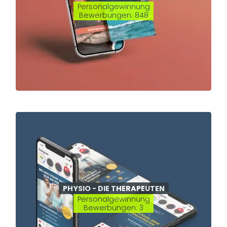
Personalgewinnung
Bewerbungen: 848
Wir sorgen für
neue Mitarbeiter
Wir erreichen genau die Menschen, die zu Ihrer
Stelle passen
– ob im Handwerk, in der Dienstleistung
oder in einer ganz anderen Branche. Wir finden die
PHYSIO - DIE THERAPEUTEN
passenden Mitarbeiter für Ihre Position.
Personalgewinnung
Bewerbungen: 3
KUNDENBEISPIELE ANSEHEN
ANFRAGE STELLEN