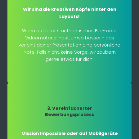
Wir sind die kreativen Köpfe hinter den
Layouts!
Wenn du bereits authentisches Bild- oder
Videomaterial hast, umso besser - das
verleiht deiner Präsentation eine persönliche
Note. Falls nicht, keine Sorge, wir zaubern
gerne etwas für dich!
3. Vereinfacherter
Bewerbungsprozess
Mission Impossible oder auf Mobilgeräte