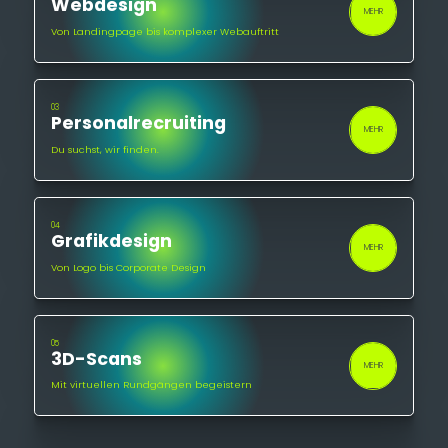
Webdesign
MEHR
Von Landingpage bis komplexer Webauftritt
03
Personalrecruiting
MEHR
Du suchst, wir finden.
04
Grafikdesign
MEHR
Von Logo bis Corporate Design
05
3D-Scans
MEHR
Mit virtuellen Rundgängen begeistern