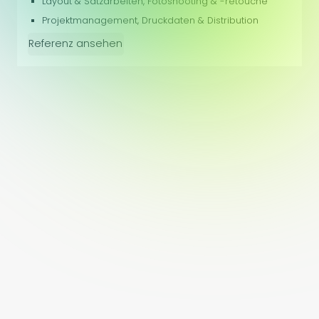
Layout & Satzarbeiten, Fotoshooting & -retouche
Projektmanagement, Druckdaten & Distribution
Referenz ansehen