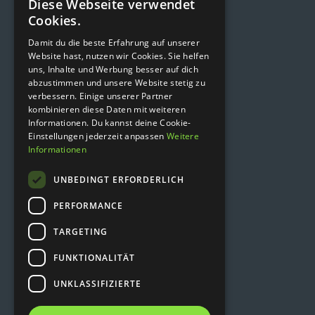
Und eine Priese Zauber.
Diese Webseite verwendet
Cookies.
2499
Damit du die beste Erfahrung auf unserer
Website hast, nutzen wir Cookies. Sie helfen
uns, Inhalte und Werbung besser auf dich
2500+
abzustimmen und unsere Website stetig zu
verbessern. Einige unserer Partner
999
kombinieren diese Daten mit weiteren
Informationen. Du kannst deine Cookie-
Einstellungen jederzeit anpassen
Weitere
1000+
Informationen
99
UNBEDINGT ERFORDERLICH
PERFORMANCE
100+
TARGETING
1,9 Mio
FUNKTIONALITÄT
UNKLASSIFIZIERTE