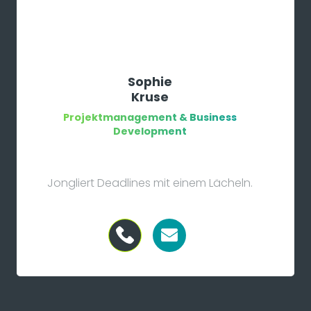
Sophie
Kruse
Projektmanagement & Business
Development
Jongliert Deadlines mit einem Lächeln.
Über
Uns
und
unser
Team